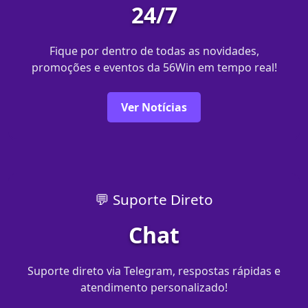
24/7
Fique por dentro de todas as novidades,
promoções e eventos da 56Win em tempo real!
Ver Notícias
💬 Suporte Direto
Chat
Suporte direto via Telegram, respostas rápidas e
atendimento personalizado!