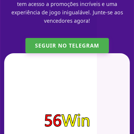
tem acesso a promoções incríveis e uma
experiência de jogo inigualável. Junte-se aos
vencedores agora!
SEGUIR NO TELEGRAM