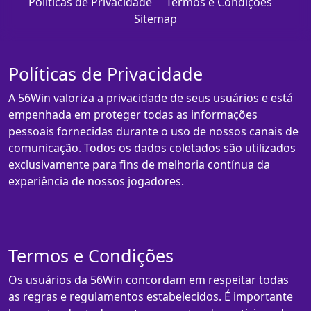
Políticas de Privacidade
Termos e Condições
Sitemap
Políticas de Privacidade
A 56Win valoriza a privacidade de seus usuários e está
empenhada em proteger todas as informações
pessoais fornecidas durante o uso de nossos canais de
comunicação. Todos os dados coletados são utilizados
exclusivamente para fins de melhoria contínua da
experiência de nossos jogadores.
Termos e Condições
Os usuários da 56Win concordam em respeitar todas
as regras e regulamentos estabelecidos. É importante