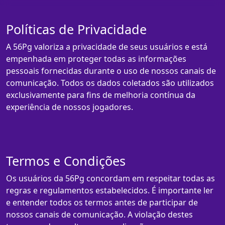
Políticas de Privacidade
A 56Pg valoriza a privacidade de seus usuários e está
empenhada em proteger todas as informações
pessoais fornecidas durante o uso de nossos canais de
comunicação. Todos os dados coletados são utilizados
exclusivamente para fins de melhoria contínua da
experiência de nossos jogadores.
Termos e Condições
Os usuários da 56Pg concordam em respeitar todas as
regras e regulamentos estabelecidos. É importante ler
e entender todos os termos antes de participar de
nossos canais de comunicação. A violação destes