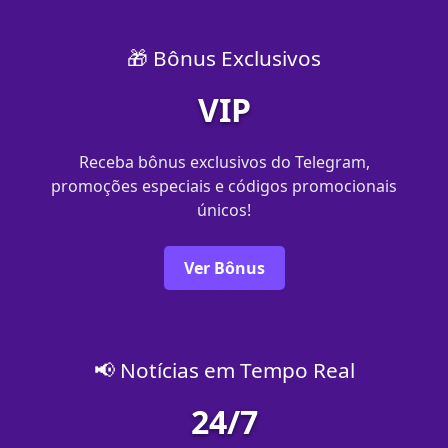
🎁 Bônus Exclusivos
VIP
Receba bônus exclusivos do Telegram,
promoções especiais e códigos promocionais
únicos!
Ver Bônus
📢 Notícias em Tempo Real
24/7