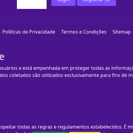
Políticas de Privacidade
Termos e Condições
Sitemap
de
 usuários e está empenhada em proteger todas as informaç
os coletados são utilizados exclusivamente para fins de m
eitar todas as regras e regulamentos estabelecidos. É im