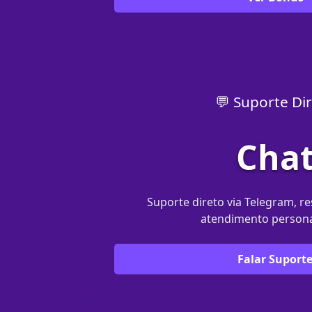
💬 Suporte Di
Cha
Suporte direto via Telegram, r
atendimento persona
Falar Suport