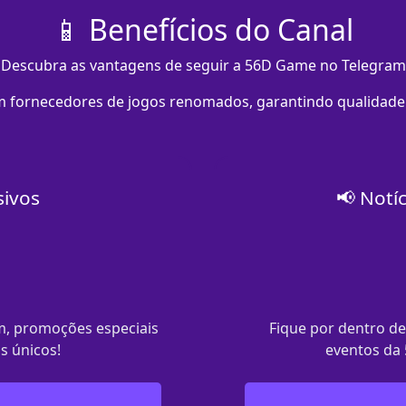
📱 Benefícios do Canal
Descubra as vantagens de seguir a 56D Game no Telegram
fornecedores de jogos renomados, garantindo qualidade 
sivos
📢 Notí
m, promoções especiais
Fique por dentro d
s únicos!
eventos da