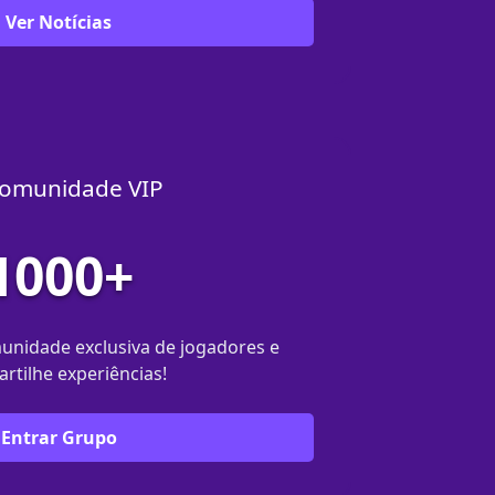
Ver Notícias
Comunidade VIP
1000+
unidade exclusiva de jogadores e
rtilhe experiências!
Entrar Grupo