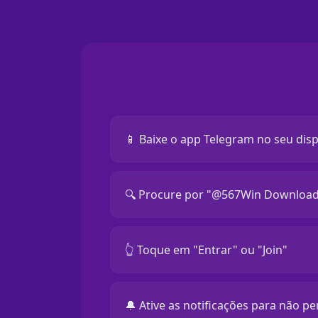
📱 Baixe o app Telegram no seu disp
🔍 Procure por "@567Win DownloadO
👆 Toque em "Entrar" ou "Join"
🔔 Ative as notificações para não p