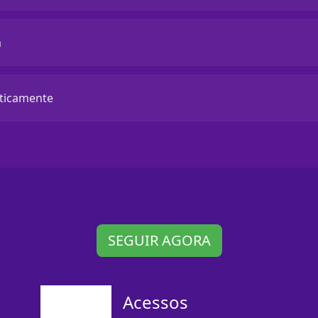
a
aticamente
SEGUIR AGORA
Acessos