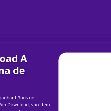
oad A
ma de
ganhar bônus no
7Win Download, você tem