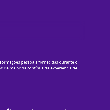
nformações pessoais fornecidas durante o
ns de melhoria contínua da experiência de