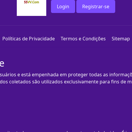
Login
Registrar-se
Políticas de Privacidade
Termos e Condições
Sitemap
de
 usuários e está empenhada em proteger todas as informaçõ
os coletados são utilizados exclusivamente para fins de m