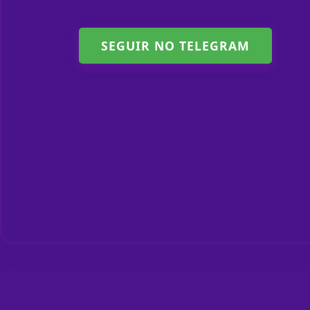
SEGUIR NO TELEGRAM