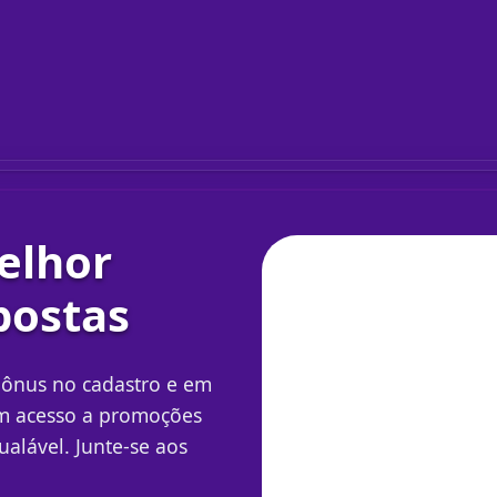
elhor
postas
bônus no cadastro e em
em acesso a promoções
ualável. Junte-se aos