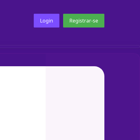
Login
Registrar-se