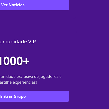
Ver Notícias
Comunidade VIP
1000+
unidade exclusiva de jogadores e
rtilhe experiências!
Entrar Grupo