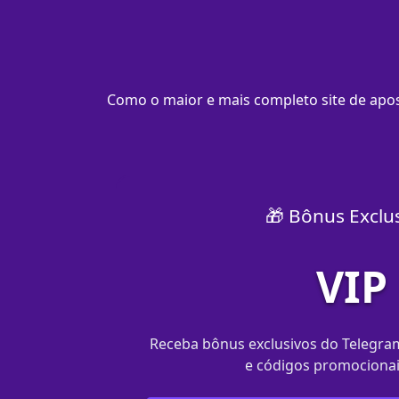
Como o maior e mais completo site de apost
🎁 Bônus Exclu
VIP
Receba bônus exclusivos do Telegra
e códigos promocionai