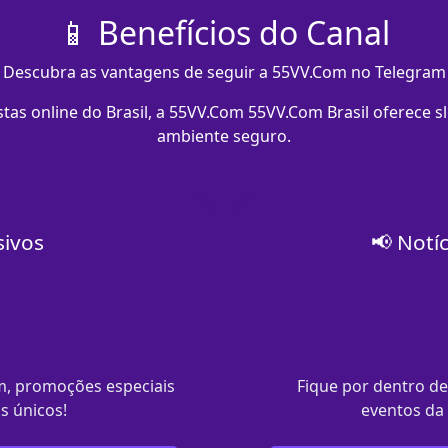
📱 Benefícios do Canal
Descubra as vantagens de seguir a 55VV.Com no Telegram
as online do Brasil, a 55VV.Com 55VV.Com Brasil oferece s
ambiente seguro.
sivos
📢 Notí
m, promoções especiais
Fique por dentro d
s únicos!
eventos da