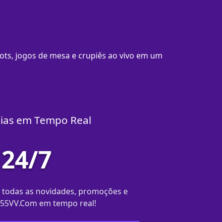
lots, jogos de mesa e crupiês ao vivo em um
cias em Tempo Real
24/7
e todas as novidades, promoções e
 55VV.Com em tempo real!