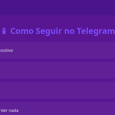
📱 Como Seguir no Telegram
ositivo
erder nada