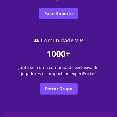
Falar Suporte
👥 Comunidade VIP
1000+
Junte-se a uma comunidade exclusiva de
jogadores e compartilhe experiências!
Entrar Grupo