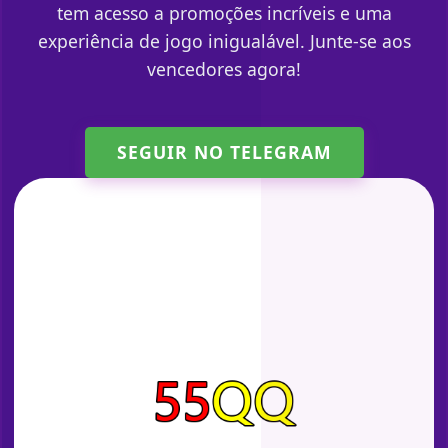
tem acesso a promoções incríveis e uma
experiência de jogo inigualável. Junte-se aos
vencedores agora!
SEGUIR NO TELEGRAM