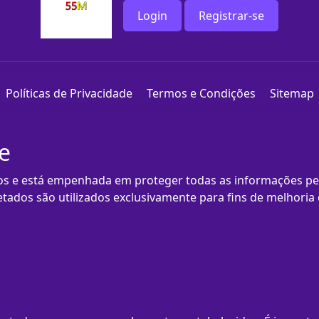
Login
Registrar-se
Políticas de Privacidade
Termos e Condições
Sitemap
de
rios e está empenhada em proteger todas as informações pe
tados são utilizados exclusivamente para fins de melhoria