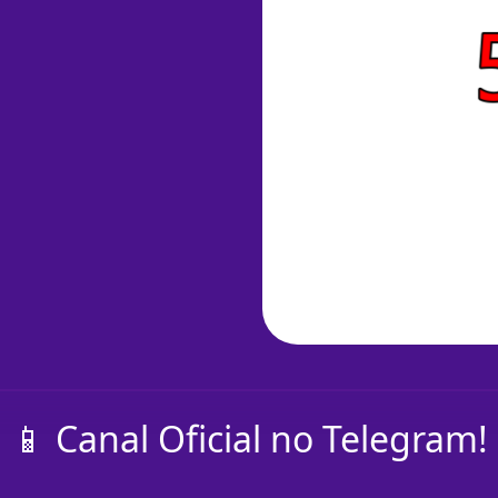
📱 Canal Oficial no Telegram!