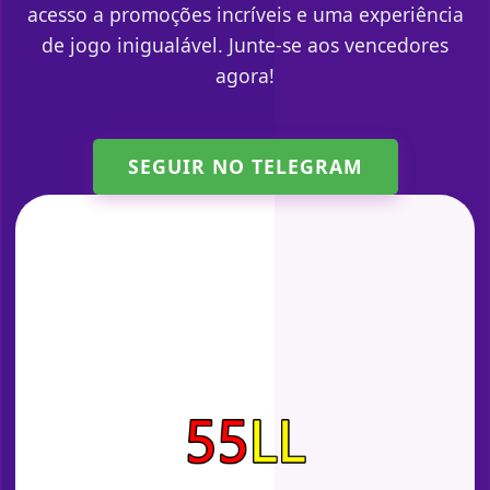
acesso a promoções incríveis e uma experiência
de jogo inigualável. Junte-se aos vencedores
agora!
SEGUIR NO TELEGRAM