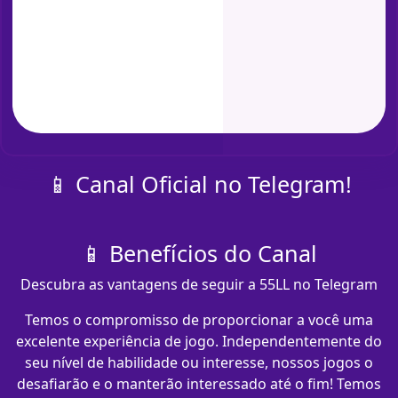
📱 Canal Oficial no Telegram!
📱 Benefícios do Canal
Descubra as vantagens de seguir a 55LL no Telegram
Temos o compromisso de proporcionar a você uma
excelente experiência de jogo. Independentemente do
seu nível de habilidade ou interesse, nossos jogos o
desafiarão e o manterão interessado até o fim! Temos