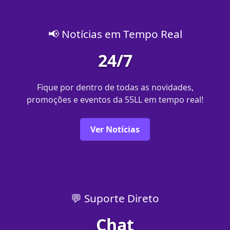
📢 Notícias em Tempo Real
24/7
Fique por dentro de todas as novidades,
promoções e eventos da 55LL em tempo real!
Ver Notícias
💬 Suporte Direto
Chat