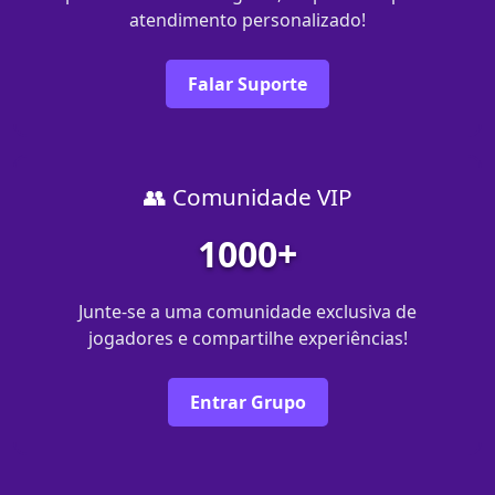
atendimento personalizado!
Falar Suporte
👥 Comunidade VIP
1000+
Junte-se a uma comunidade exclusiva de
jogadores e compartilhe experiências!
Entrar Grupo