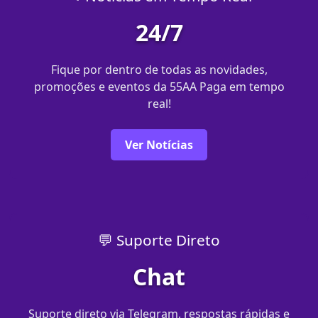
24/7
Fique por dentro de todas as novidades,
promoções e eventos da 55AA Paga em tempo
real!
Ver Notícias
💬 Suporte Direto
Chat
Suporte direto via Telegram, respostas rápidas e