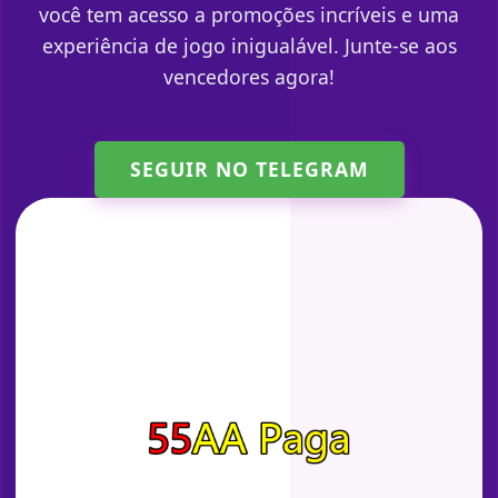
você tem acesso a promoções incríveis e uma
experiência de jogo inigualável. Junte-se aos
vencedores agora!
SEGUIR NO TELEGRAM