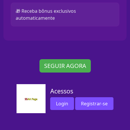
🎁 Receba bônus exclusivos
automaticamente
SEGUIR AGORA
Acessos
Login
Registrar-se