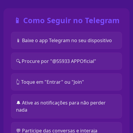
📱 Como Seguir no Telegram
📱 Baixe o app Telegram no seu dispositivo
🔍 Procure por "@55933 APPOficial"
👆 Toque em "Entrar" ou "Join"
🔔 Ative as notificações para não perder
nada
💬 Participe das conversas e interaja