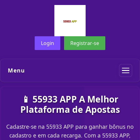
Login
Registrar-se
Menu
📱 55933 APP A Melhor
Plataforma de Apostas
Cadastre-se na 55933 APP para ganhar bônus no
cadastro e em cada recarga. Com a 55933 APP,