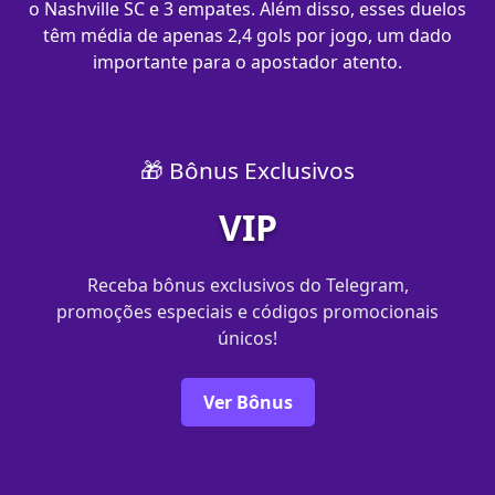
o Nashville SC e 3 empates. Além disso, esses duelos
têm média de apenas 2,4 gols por jogo, um dado
importante para o apostador atento.
🎁 Bônus Exclusivos
VIP
Receba bônus exclusivos do Telegram,
promoções especiais e códigos promocionais
únicos!
Ver Bônus