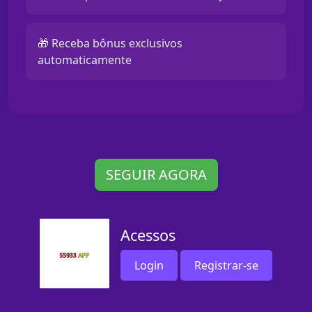
🎁 Receba bônus exclusivos
automaticamente
SEGUIR AGORA
Acessos
Login
Registrar-se