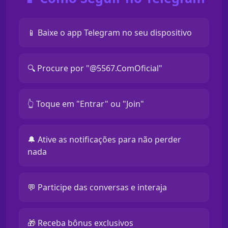
📱 Baixe o app Telegram no seu dispositivo
🔍 Procure por "@5567.ComOficial"
👆 Toque em "Entrar" ou "Join"
🔔 Ative as notificações para não perder
nada
💬 Participe das conversas e interaja
🎁 Receba bônus exclusivos