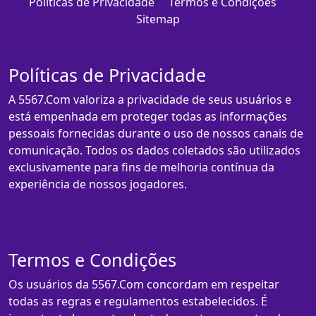
Políticas de Privacidade
Termos e Condições
Sitemap
Políticas de Privacidade
A 5567.Com valoriza a privacidade de seus usuários e
está empenhada em proteger todas as informações
pessoais fornecidas durante o uso de nossos canais de
comunicação. Todos os dados coletados são utilizados
exclusivamente para fins de melhoria contínua da
experiência de nossos jogadores.
Termos e Condições
Os usuários da 5567.Com concordam em respeitar
todas as regras e regulamentos estabelecidos. É