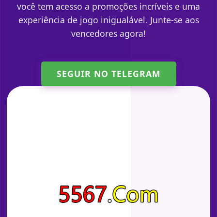
você tem acesso a promoções incríveis e uma
experiência de jogo inigualável. Junte-se aos
vencedores agora!
SEGUIR NO TELEGRAM