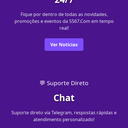
Fique por dentro de todas as novidades,
promoções e eventos da 5567.Com em tempo
real!
Ver Notícias
💬 Suporte Direto
Chat
Suporte direto via Telegram, respostas rápidas e
atendimento personalizado!