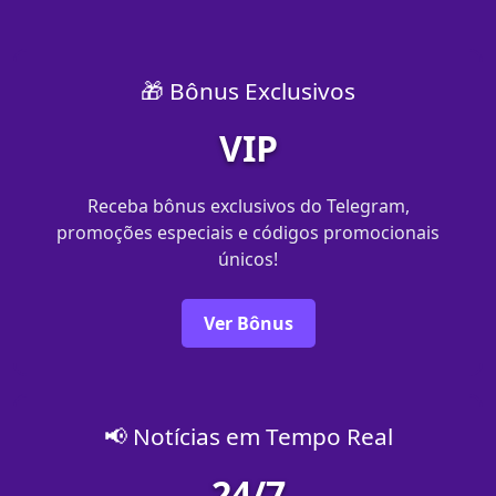
🎁 Bônus Exclusivos
VIP
Receba bônus exclusivos do Telegram,
promoções especiais e códigos promocionais
únicos!
Ver Bônus
📢 Notícias em Tempo Real
24/7