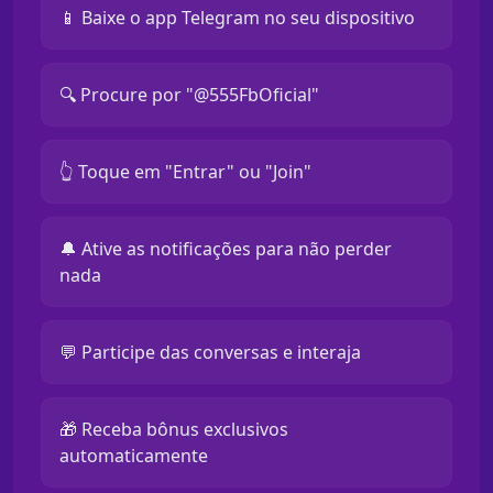
📱 Baixe o app Telegram no seu dispositivo
🔍 Procure por "@555FbOficial"
👆 Toque em "Entrar" ou "Join"
🔔 Ative as notificações para não perder
nada
💬 Participe das conversas e interaja
🎁 Receba bônus exclusivos
automaticamente