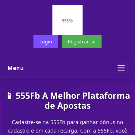
Login
Registrar-se
Menu
📱 555Fb A Melhor Plataforma
de Apostas
Cadastre-se na 555Fb para ganhar bônus no
cadastro e em cada recarga. Com a 555Fb, você