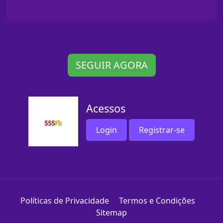
SEGUIR AGORA
Acessos
Login
Registrar-se
Políticas de Privacidade
Termos e Condições
Sitemap