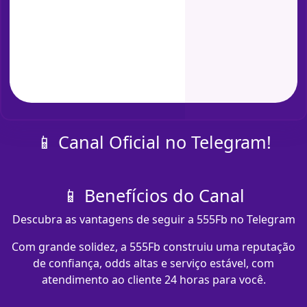
📱 Canal Oficial no Telegram!
📱 Benefícios do Canal
Descubra as vantagens de seguir a 555Fb no Telegram
Com grande solidez, a 555Fb construiu uma reputação
de confiança, odds altas e serviço estável, com
atendimento ao cliente 24 horas para você.