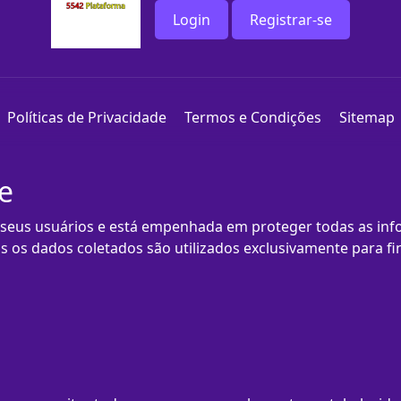
Login
Registrar-se
Políticas de Privacidade
Termos e Condições
Sitemap
de
e seus usuários e está empenhada em proteger todas as in
 os dados coletados são utilizados exclusivamente para fi