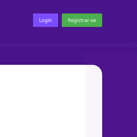
Login
Registrar-se