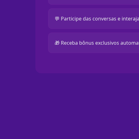
💬 Participe das conversas e interaj
🎁 Receba bônus exclusivos autom