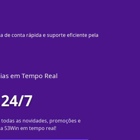
a de conta rápida e suporte eficiente pela
cias em Tempo Real
24/7
e todas as novidades, promoções e
a 53Win em tempo real!