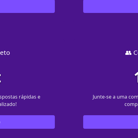
reto
👥 
t
espostas rápidas e
Junte-se a uma com
lizado!
compa
e