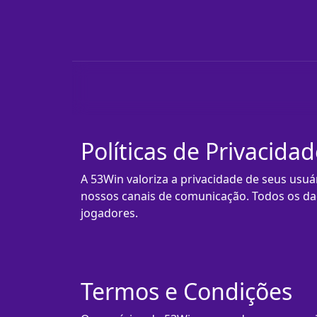
Políticas de Privacida
A 53Win valoriza a privacidade de seus usu
nossos canais de comunicação. Todos os dad
jogadores.
Termos e Condições