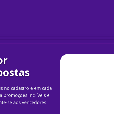
or
postas
s no cadastro e em cada
a promoções incríveis e
unte-se aos vencedores