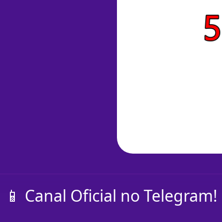
📱 Canal Oficial no Telegram!