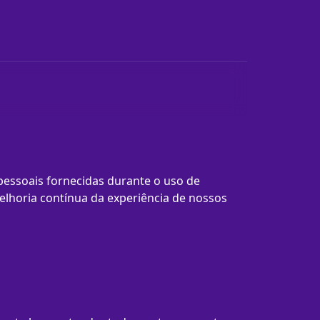
pessoais fornecidas durante o uso de
elhoria contínua da experiência de nossos