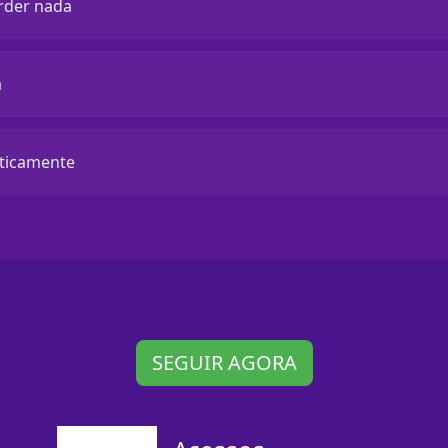
erder nada
a
aticamente
SEGUIR AGORA