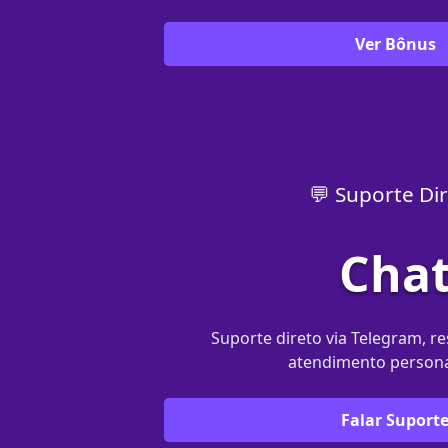
Ver Bônus
💬 Suporte Di
Cha
Suporte direto via Telegram, r
atendimento persona
Falar Suport