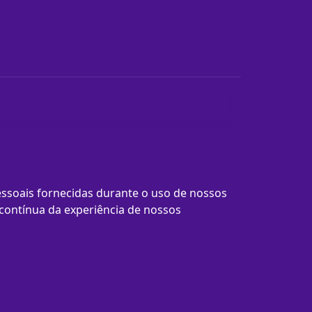
essoais fornecidas durante o uso de nossos
 contínua da experiência de nossos