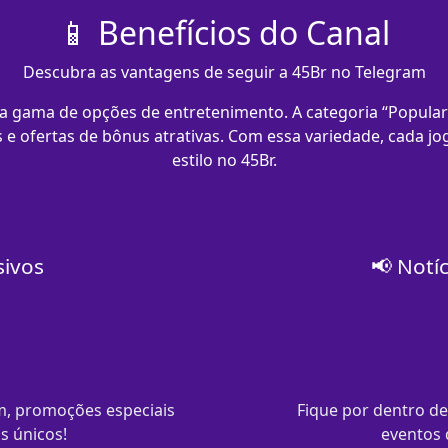
📱 Benefícios do Canal
Descubra as vantagens de seguir a 45Br no Telegram
a gama de opções de entretenimento. A categoria “Popular
s e ofertas de bônus atrativas. Com essa variedade, cada 
estilo no 45Br.
sivos
📢 Notí
m, promoções especiais
Fique por dentro d
s únicos!
eventos 