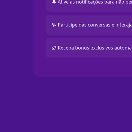
🔔 Ative as notificações para não p
💬 Participe das conversas e interaj
🎁 Receba bônus exclusivos autom