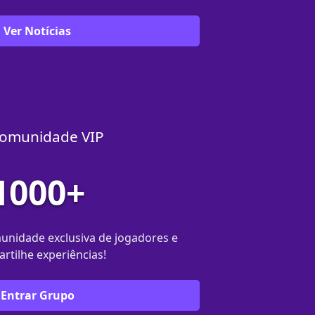
Ver Notícias
Comunidade VIP
1000+
unidade exclusiva de jogadores e
rtilhe experiências!
Entrar Grupo