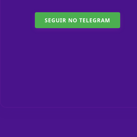
SEGUIR NO TELEGRAM