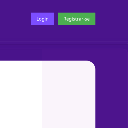
Login
Registrar-se