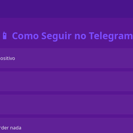
📱 Como Seguir no Telegram
ositivo
erder nada