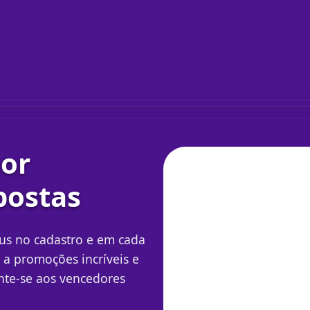
hor
postas
us no cadastro e em cada
 a promoções incríveis e
unte-se aos vencedores