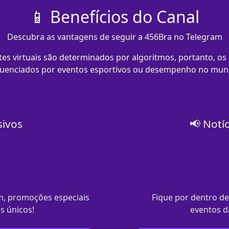
📱 Benefícios do Canal
Descubra as vantagens de seguir a 456Bra no Telegram
es virtuais são determinados por algoritmos, portanto, os 
fluenciados por eventos esportivos ou desempenho no mund
sivos
📢 Notí
m, promoções especiais
Fique por dentro d
s únicos!
eventos d