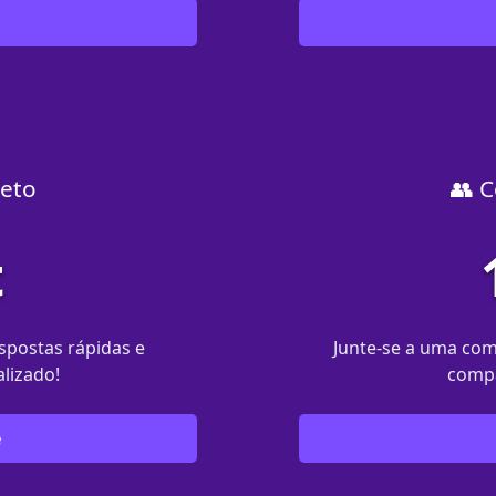
reto
👥 
t
espostas rápidas e
Junte-se a uma com
lizado!
compa
e