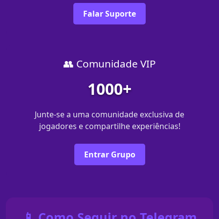
Falar Suporte
👥 Comunidade VIP
1000+
Junte-se a uma comunidade exclusiva de
jogadores e compartilhe experiências!
Entrar Grupo
📱 Como Seguir no Telegram