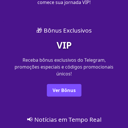
comece sua jornada VIP!
🎁 Bônus Exclusivos
VIP
Receba bônus exclusivos do Telegram,
promoções especiais e códigos promocionais
únicos!
Ver Bônus
📢 Notícias em Tempo Real