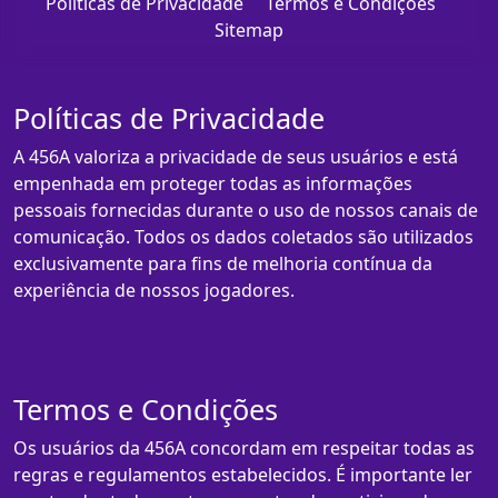
Políticas de Privacidade
Termos e Condições
Sitemap
Políticas de Privacidade
A 456A valoriza a privacidade de seus usuários e está
empenhada em proteger todas as informações
pessoais fornecidas durante o uso de nossos canais de
comunicação. Todos os dados coletados são utilizados
exclusivamente para fins de melhoria contínua da
experiência de nossos jogadores.
Termos e Condições
Os usuários da 456A concordam em respeitar todas as
regras e regulamentos estabelecidos. É importante ler