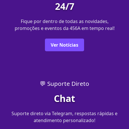
24/7
Fique por dentro de todas as novidades,
promoções e eventos da 456A em tempo real!
Ver Notícias
💬 Suporte Direto
Chat
Suporte direto via Telegram, respostas rápidas e
atendimento personalizado!