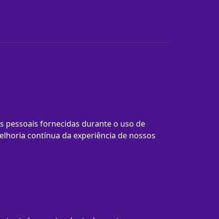
s pessoais fornecidas durante o uso de
elhoria contínua da experiência de nossos