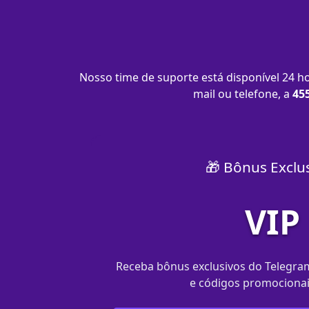
Nosso time de suporte está disponível 24 ho
mail ou telefone, a
455
🎁 Bônus Exclu
VIP
Receba bônus exclusivos do Telegra
e códigos promocionai