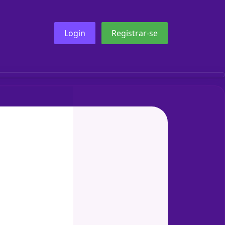
Login
Registrar-se