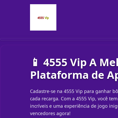
📱 4555 Vip A Me
Plataforma de A
Cadastre-se na 4555 Vip para ganhar b
cada recarga. Com a 4555 Vip, você te
incríveis e uma experiência de jogo inig
vencedores agora!