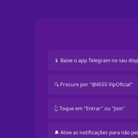
📱 Baixe o app Telegram no seu disp
🔍 Procure por "@4555 VipOficial"
👆 Toque em "Entrar" ou "Join"
🔔 Ative as notificações para não p