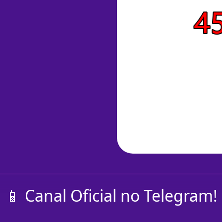
📱 Canal Oficial no Telegram!