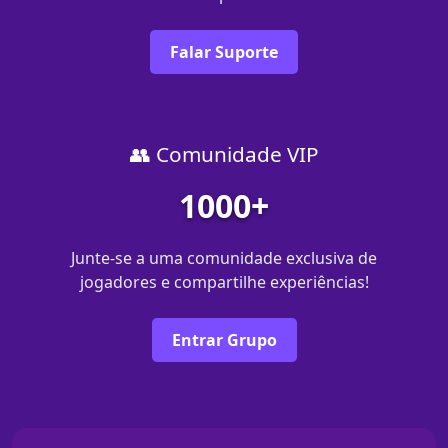
Falar Suporte
👥 Comunidade VIP
1000+
Junte-se a uma comunidade exclusiva de
jogadores e compartilhe experiências!
Entrar Grupo