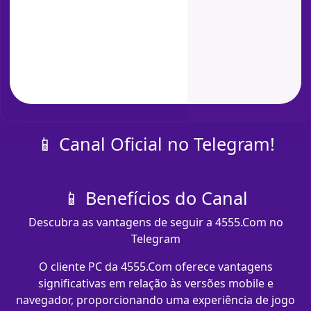
📱 Canal Oficial no Telegram!
📱 Benefícios do Canal
Descubra as vantagens de seguir a 4555.Com no
Telegram
O cliente PC da 4555.Com oferece vantagens
significativas em relação às versões mobile e
navegador, proporcionando uma experiência de jogo