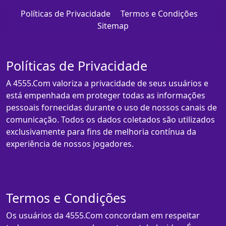
Políticas de Privacidade
Termos e Condições
Sitemap
Políticas de Privacidade
A 4555.Com valoriza a privacidade de seus usuários e
está empenhada em proteger todas as informações
pessoais fornecidas durante o uso de nossos canais de
comunicação. Todos os dados coletados são utilizados
exclusivamente para fins de melhoria contínua da
experiência de nossos jogadores.
Termos e Condições
Os usuários da 4555.Com concordam em respeitar