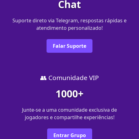
Chat
Suporte direto via Telegram, respostas rápidas e
atendimento personalizado!
Falar Suporte
👥 Comunidade VIP
1000+
Junte-se a uma comunidade exclusiva de
jogadores e compartilhe experiências!
Entrar Grupo