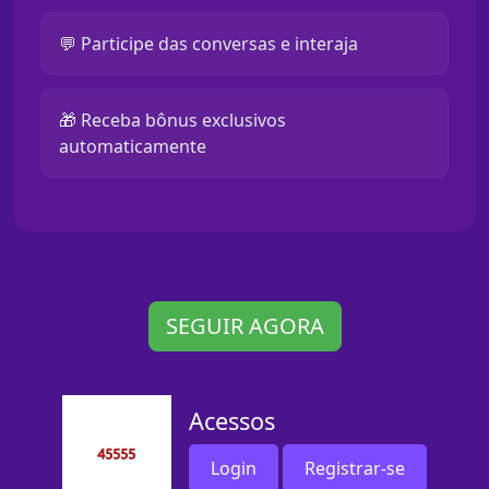
💬 Participe das conversas e interaja
🎁 Receba bônus exclusivos
automaticamente
SEGUIR AGORA
Acessos
Login
Registrar-se