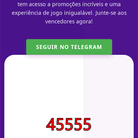
tem acesso a promoções incríveis e uma
experiência de jogo inigualável. Junte-se aos
vencedores agora!
SEGUIR NO TELEGRAM