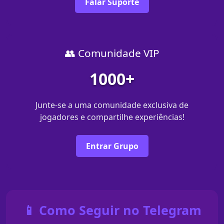
Falar Suporte
👥 Comunidade VIP
1000+
Junte-se a uma comunidade exclusiva de
jogadores e compartilhe experiências!
Entrar Grupo
📱 Como Seguir no Telegram