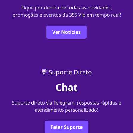
Fique por dentro de todas as novidades,
promoções e eventos da 3SS Vip em tempo real!
Ver Notícias
💬 Suporte Direto
Chat
Suporte direto via Telegram, respostas rápidas e
atendimento personalizado!
Falar Suporte