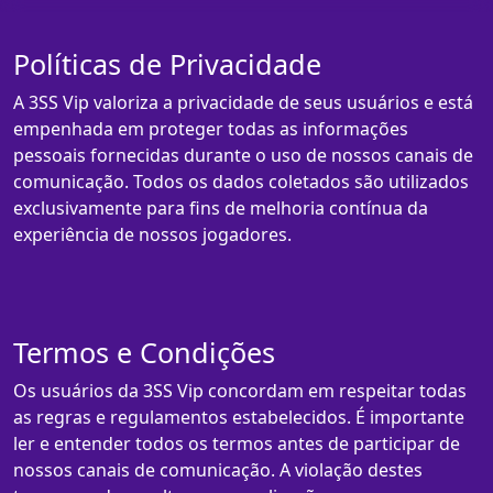
Políticas de Privacidade
A 3SS Vip valoriza a privacidade de seus usuários e está
empenhada em proteger todas as informações
pessoais fornecidas durante o uso de nossos canais de
comunicação. Todos os dados coletados são utilizados
exclusivamente para fins de melhoria contínua da
experiência de nossos jogadores.
Termos e Condições
Os usuários da 3SS Vip concordam em respeitar todas
as regras e regulamentos estabelecidos. É importante
ler e entender todos os termos antes de participar de
nossos canais de comunicação. A violação destes