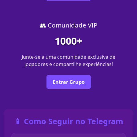
👥 Comunidade VIP
1000+
Junte-se a uma comunidade exclusiva de
jogadores e compartilhe experiências!
Entrar Grupo
📱 Como Seguir no Telegram