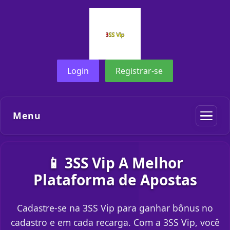
Login
Registrar-se
Menu
📱 3SS Vip A Melhor
Plataforma de Apostas
Cadastre-se na 3SS Vip para ganhar bônus no
cadastro e em cada recarga. Com a 3SS Vip, você