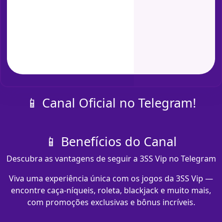
📱 Canal Oficial no Telegram!
📱 Benefícios do Canal
Descubra as vantagens de seguir a 3SS Vip no Telegram
Viva uma experiência única com os jogos da 3SS Vip —
encontre caça-níqueis, roleta, blackjack e muito mais,
com promoções exclusivas e bônus incríveis.