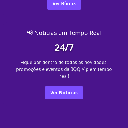
Ver Bônus
📢 Notícias em Tempo Real
24/7
Fique por dentro de todas as novidades,
promoções e eventos da 3QQ Vip em tempo
real!
Ver Notícias