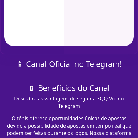
📱 Canal Oficial no Telegram!
📱 Benefícios do Canal
Descubra as vantagens de seguir a 3QQ Vip no
Telegram
O tênis oferece oportunidades únicas de apostas
devido à possibilidade de apostas em tempo real que
podem ser feitas durante os jogos. Nossa plataforma