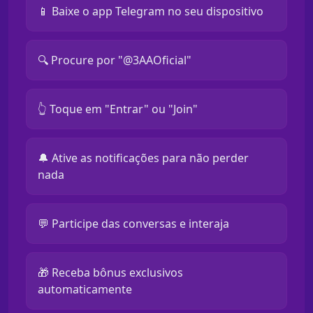
📱 Baixe o app Telegram no seu dispositivo
🔍 Procure por "@3AAOficial"
👆 Toque em "Entrar" ou "Join"
🔔 Ative as notificações para não perder
nada
💬 Participe das conversas e interaja
🎁 Receba bônus exclusivos
automaticamente