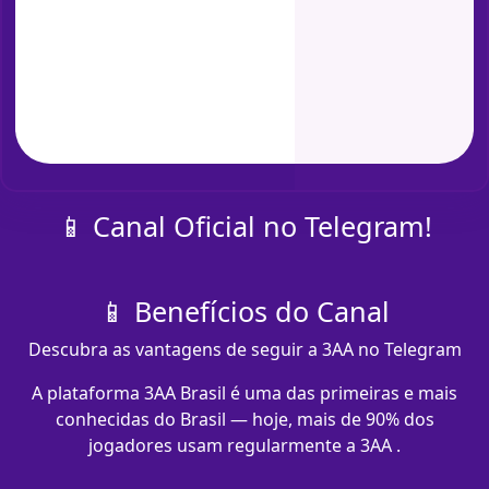
📱 Canal Oficial no Telegram!
📱 Benefícios do Canal
Descubra as vantagens de seguir a 3AA no Telegram
A plataforma 3AA Brasil é uma das primeiras e mais
conhecidas do Brasil — hoje, mais de 90% dos
jogadores usam regularmente a 3AA .