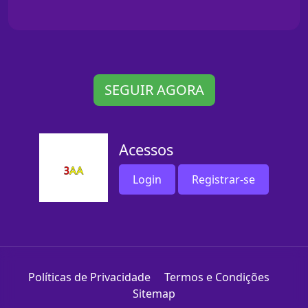
SEGUIR AGORA
Acessos
Login
Registrar-se
Políticas de Privacidade
Termos e Condições
Sitemap