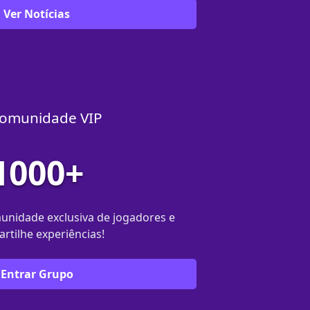
Ver Notícias
Comunidade VIP
1000+
unidade exclusiva de jogadores e
rtilhe experiências!
Entrar Grupo