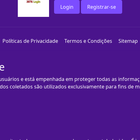
Login
Registrar-se
Políticas de Privacidade
Termos e Condições
Sitemap
de
s usuários e está empenhada em proteger todas as informaç
os coletados são utilizados exclusivamente para fins de m