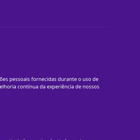
ões pessoais fornecidas durante o uso de
elhoria contínua da experiência de nossos