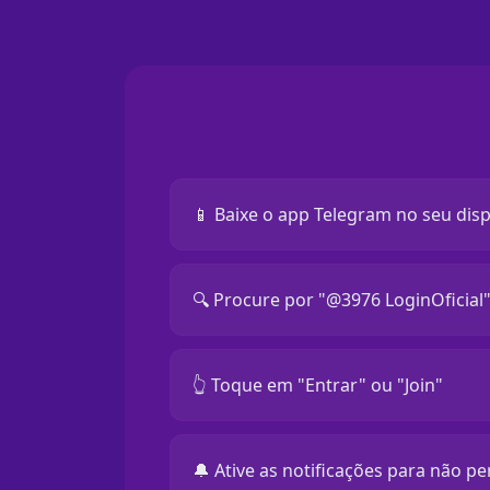
📱 Baixe o app Telegram no seu disp
🔍 Procure por "@3976 LoginOficial
👆 Toque em "Entrar" ou "Join"
🔔 Ative as notificações para não p