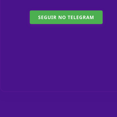
SEGUIR NO TELEGRAM