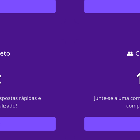
reto
👥 
t
espostas rápidas e
Junte-se a uma com
lizado!
compa
e