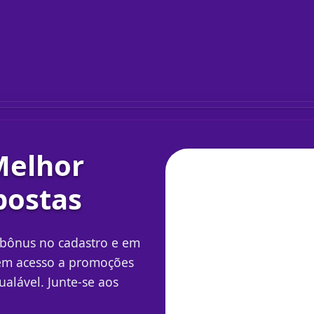
Melhor
postas
 bônus no cadastro e em
tem acesso a promoções
ualável. Junte-se aos