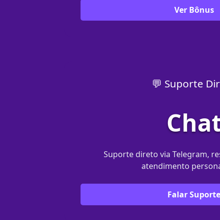
Ver Bônus
💬 Suporte Di
Cha
Suporte direto via Telegram, r
atendimento persona
Falar Suport