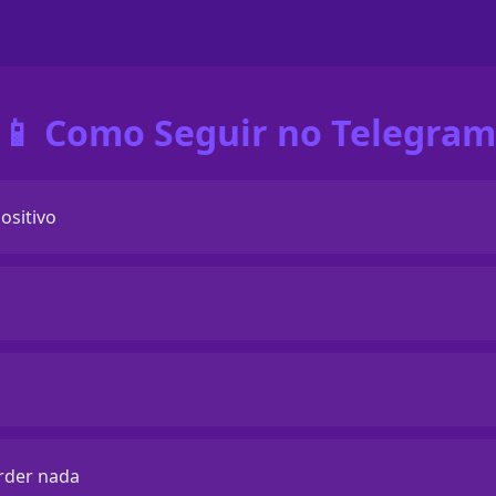
📱 Como Seguir no Telegram
ositivo
"
erder nada