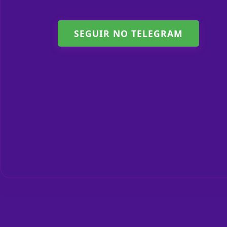
SEGUIR NO TELEGRAM