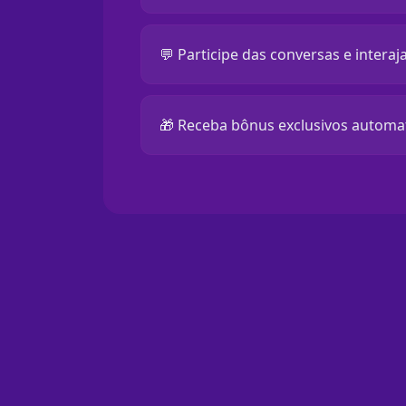
💬 Participe das conversas e interaj
🎁 Receba bônus exclusivos autom