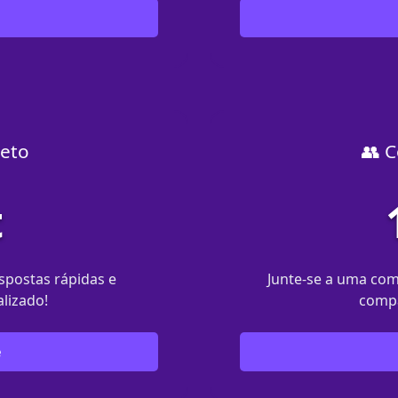
reto
👥 
t
espostas rápidas e
Junte-se a uma com
lizado!
compa
e