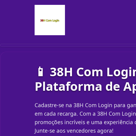
📱 38H Com Logi
Plataforma de A
Cadastre-se na 38H Com Login para gan
em cada recarga. Com a 38H Com Login,
promoções incríveis e uma experiência d
Junte-se aos vencedores agora!