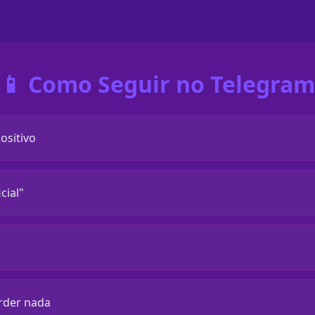
📱 Como Seguir no Telegram
ositivo
cial"
erder nada