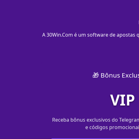
A 30Win.Com é um software de apostas qu
🎁 Bônus Exclu
VIP
Receba bônus exclusivos do Telegra
e códigos promocionai