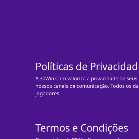
Políticas de Privacida
A 30Win.Com valoriza a privacidade de seu
nossos canais de comunicação. Todos os dad
jogadores.
Termos e Condições