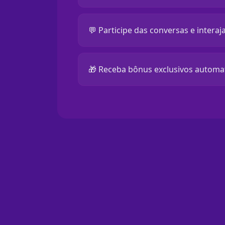
💬 Participe das conversas e interaj
🎁 Receba bônus exclusivos autom