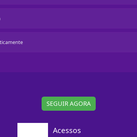
a
aticamente
SEGUIR AGORA
Acessos