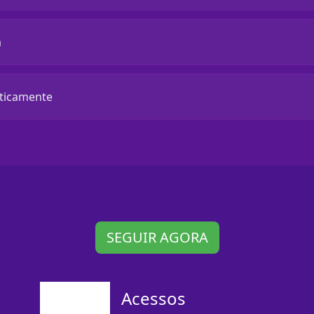
a
aticamente
SEGUIR AGORA
Acessos