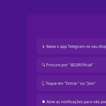
📱 Baixe o app Telegram no seu disp
🔍 Procure por "@22ROficial"
👆 Toque em "Entrar" ou "Join"
🔔 Ative as notificações para não p