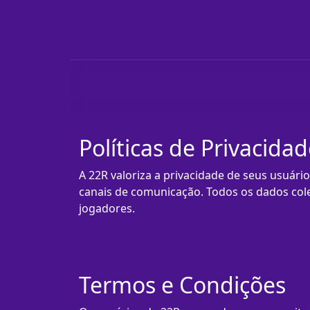
Políticas de Privacida
A 22R valoriza a privacidade de seus usuár
canais de comunicação. Todos os dados cole
jogadores.
Termos e Condições