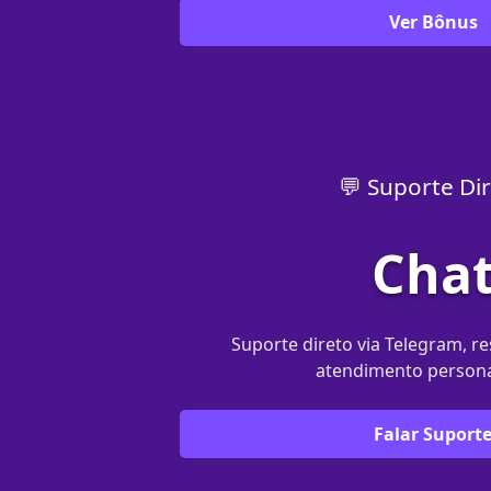
Ver Bônus
💬 Suporte Di
Cha
Suporte direto via Telegram, r
atendimento persona
Falar Suport