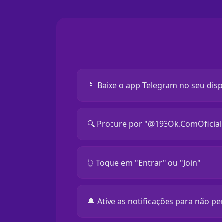
📱 Baixe o app Telegram no seu disp
🔍 Procure por "@193Ok.ComOficial
👆 Toque em "Entrar" ou "Join"
🔔 Ative as notificações para não p