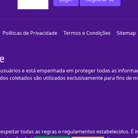
Políticas de Privacidade
Termos e Condições
Sitemap
de
s usuários e está empenhada em proteger todas as informa
os coletados são utilizados exclusivamente para fins de m
peitar todas as regras e regulamentos estabelecidos. É i