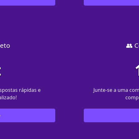
reto
👥 
t
espostas rápidas e
Junte-se a uma com
lizado!
compa
e