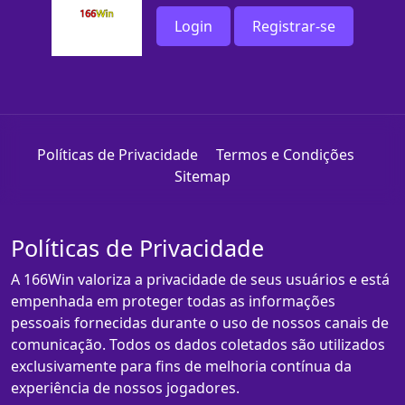
Login
Registrar-se
Políticas de Privacidade
Termos e Condições
Sitemap
Políticas de Privacidade
A 166Win valoriza a privacidade de seus usuários e está
empenhada em proteger todas as informações
pessoais fornecidas durante o uso de nossos canais de
comunicação. Todos os dados coletados são utilizados
exclusivamente para fins de melhoria contínua da
experiência de nossos jogadores.