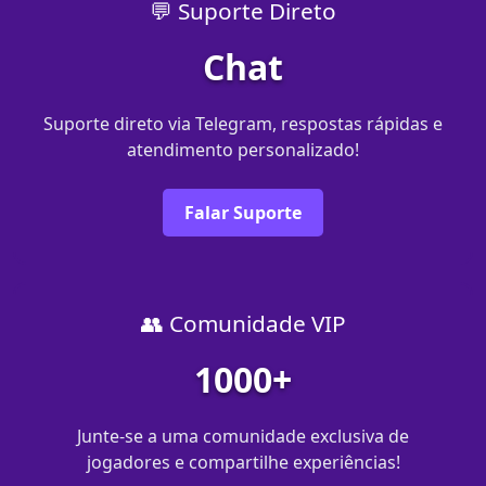
💬 Suporte Direto
Chat
Suporte direto via Telegram, respostas rápidas e
atendimento personalizado!
Falar Suporte
👥 Comunidade VIP
1000+
Junte-se a uma comunidade exclusiva de
jogadores e compartilhe experiências!