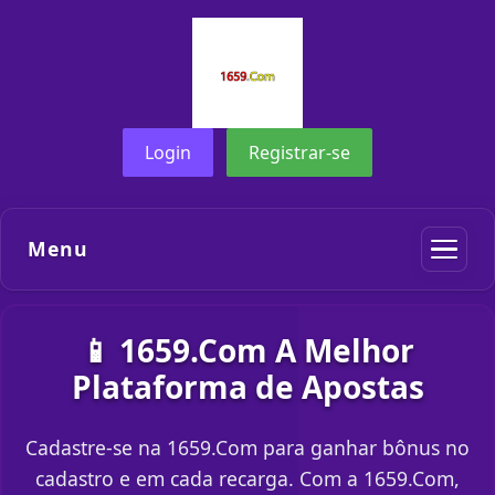
Login
Registrar-se
Menu
📱 1659.Com A Melhor
Plataforma de Apostas
Cadastre-se na 1659.Com para ganhar bônus no
cadastro e em cada recarga. Com a 1659.Com,