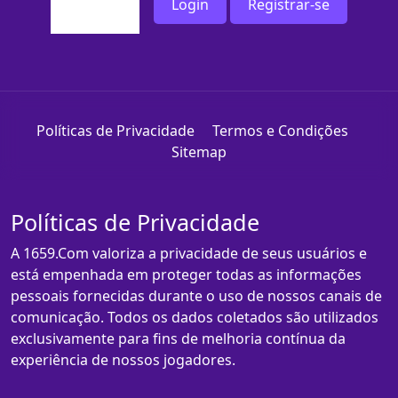
Login
Registrar-se
Políticas de Privacidade
Termos e Condições
Sitemap
Políticas de Privacidade
A 1659.Com valoriza a privacidade de seus usuários e
está empenhada em proteger todas as informações
pessoais fornecidas durante o uso de nossos canais de
comunicação. Todos os dados coletados são utilizados
exclusivamente para fins de melhoria contínua da
experiência de nossos jogadores.