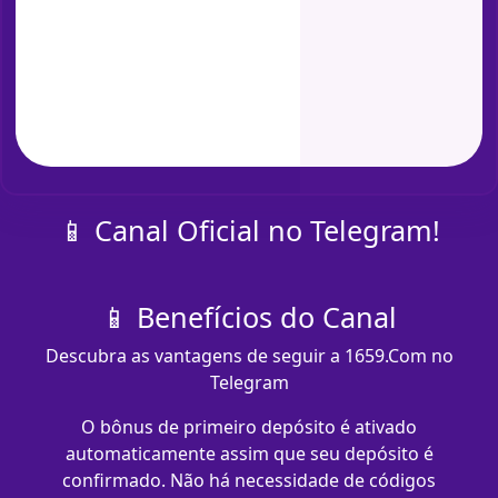
📱 Canal Oficial no Telegram!
📱 Benefícios do Canal
Descubra as vantagens de seguir a 1659.Com no
Telegram
O bônus de primeiro depósito é ativado
automaticamente assim que seu depósito é
confirmado. Não há necessidade de códigos