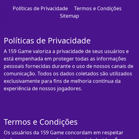
Políticas de Privacidade
Termos e Condições
Sitemap
Políticas de Privacidade
A 159 Game valoriza a privacidade de seus usuários e
está empenhada em proteger todas as informações
pessoais fornecidas durante o uso de nossos canais de
comunicação. Todos os dados coletados são utilizados
exclusivamente para fins de melhoria contínua da
experiência de nossos jogadores.
Termos e Condições
Os usuários da 159 Game concordam em respeitar