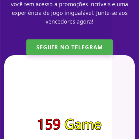
você tem acesso a promoções incríveis e uma
experiência de jogo inigualável. Junte-se aos
vencedores agora!
SEGUIR NO TELEGRAM