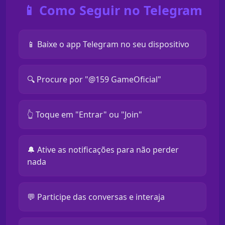
📱 Como Seguir no Telegram
📱 Baixe o app Telegram no seu dispositivo
🔍 Procure por "@159 GameOficial"
👆 Toque em "Entrar" ou "Join"
🔔 Ative as notificações para não perder
nada
💬 Participe das conversas e interaja