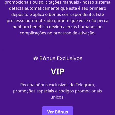
promocionais ou solicitações manuais - nosso sistema
detecta automaticamente que este é seu primeiro
depósito e aplica o bônus correspondente. Este
processo automatizado garante que você não perca
nenhum benefício devido a erros humanos ou
complicações no processo de ativação.
🎁 Bônus Exclusivos
VIP
Receba bônus exclusivos do Telegram,
promoções especiais e códigos promocionais
únicos!
Ver Bônus