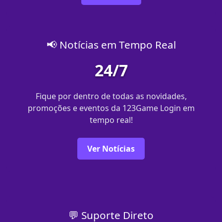
📢 Notícias em Tempo Real
24/7
Fique por dentro de todas as novidades,
promoções e eventos da 123Game Login em
tempo real!
Ver Notícias
💬 Suporte Direto