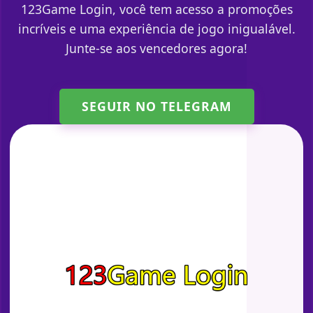
123Game Login, você tem acesso a promoções
incríveis e uma experiência de jogo inigualável.
Junte-se aos vencedores agora!
SEGUIR NO TELEGRAM