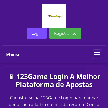
Login
Registrar-se
Menu
📱 123Game Login A Melhor
Plataforma de Apostas
Cadastre-se na 123Game Login para ganhar
bônus no cadastro e em cada recarga. Com a