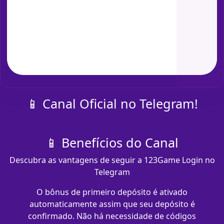
📱 Canal Oficial no Telegram!
📱 Benefícios do Canal
Descubra as vantagens de seguir a 123Game Login no
Telegram
O bônus de primeiro depósito é ativado
automaticamente assim que seu depósito é
confirmado. Não há necessidade de códigos