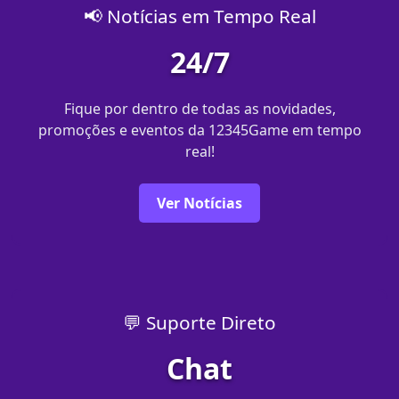
📢 Notícias em Tempo Real
24/7
Fique por dentro de todas as novidades,
promoções e eventos da 12345Game em tempo
real!
Ver Notícias
💬 Suporte Direto
Chat