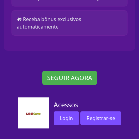
🎁 Receba bônus exclusivos
automaticamente
SEGUIR AGORA
Acessos
Login
Registrar-se