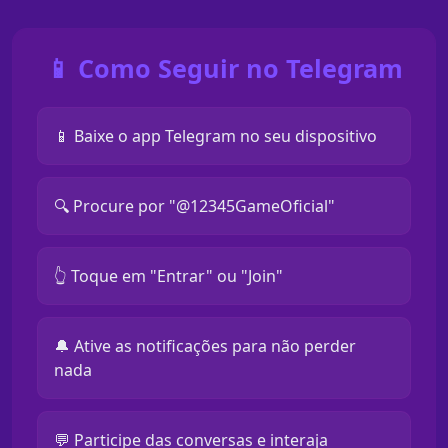
📱 Como Seguir no Telegram
📱 Baixe o app Telegram no seu dispositivo
🔍 Procure por "@12345GameOficial"
👆 Toque em "Entrar" ou "Join"
🔔 Ative as notificações para não perder
nada
💬 Participe das conversas e interaja