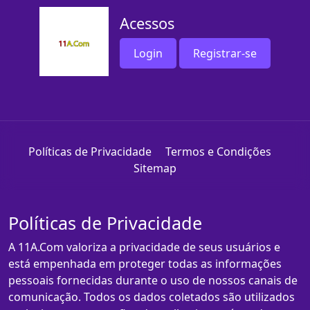
Acessos
Login
Registrar-se
Políticas de Privacidade
Termos e Condições
Sitemap
Políticas de Privacidade
A 11A.Com valoriza a privacidade de seus usuários e
está empenhada em proteger todas as informações
pessoais fornecidas durante o uso de nossos canais de
comunicação. Todos os dados coletados são utilizados