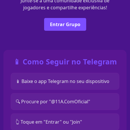
Junte-se a uma comunidade exclusiva de
jogadores e compartilhe experiências!
Entrar Grupo
📱 Como Seguir no Telegram
📱 Baixe o app Telegram no seu dispositivo
🔍 Procure por "@11A.ComOficial"
👆 Toque em "Entrar" ou "Join"