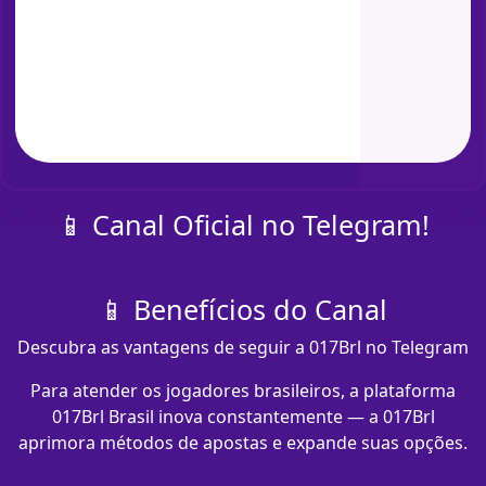
📱 Canal Oficial no Telegram!
📱 Benefícios do Canal
Descubra as vantagens de seguir a 017Brl no Telegram
Para atender os jogadores brasileiros, a plataforma
017Brl Brasil inova constantemente — a 017Brl
aprimora métodos de apostas e expande suas opções.