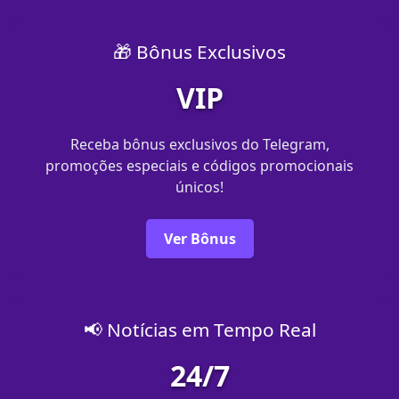
🎁 Bônus Exclusivos
VIP
Receba bônus exclusivos do Telegram,
promoções especiais e códigos promocionais
únicos!
Ver Bônus
📢 Notícias em Tempo Real
24/7