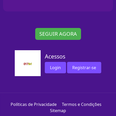
SEGUIR AGORA
Acessos
Login
Registrar-se
Políticas de Privacidade
Termos e Condições
Sitemap