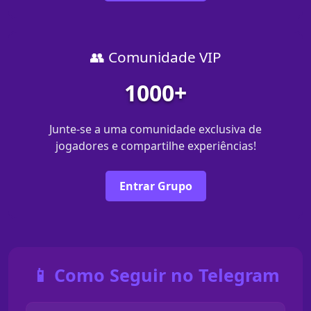
👥 Comunidade VIP
1000+
Junte-se a uma comunidade exclusiva de
jogadores e compartilhe experiências!
Entrar Grupo
📱 Como Seguir no Telegram