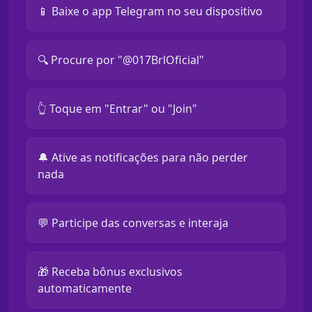
📱 Baixe o app Telegram no seu dispositivo
🔍 Procure por "@017BrlOficial"
👆 Toque em "Entrar" ou "Join"
🔔 Ative as notificações para não perder
nada
💬 Participe das conversas e interaja
🎁 Receba bônus exclusivos
automaticamente